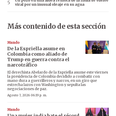
Un pozo en una aldea remota de la India se vuelve
viral por un inusual oleaje en su agua
Más contenido de esta sección
Mundo
De la Espriella asume en
Colombia como aliado de
Trump en guerra contra el
narcotráfico
El derechista Abelardo de la Espriella asume este viernes
la presidencia de Colombia decidido a combatir con
mano dura a guerrilleros y narcos, en un giro que
estrecha lazos con Washington y sepulta las
negociaciones de paz.
Agosto 7, 2026 06:19 p. m.
Mundo
Una mujer india bate el récord