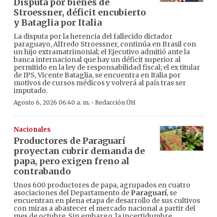
Disputa por bienes de
Stroessner, déficit encubierto
y Bataglia por Italia
La disputa por la herencia del fallecido dictador
paraguayo, Alfredo Stroessner, continúa en Brasil con
un hijo extramatrimonial; el Ejecutivo admitió ante la
banca internacional que hay un déficit superior al
permitido en la ley de responsabilidad fiscal; el ex titular
de IPS, Vicente Bataglia, se encuentra en Italia por
motivos de cursos médicos y volverá al país tras ser
imputado.
·
Agosto 6, 2026 06:40 a. m.
Redacción ÚH
Nacionales
Productores de Paraguarí
proyectan cubrir demanda de
papa, pero exigen freno al
contrabando
Unos 600 productores de papa, agrupados en cuatro
asociaciones del Departamento de
Paraguarí
, se
encuentran en plena etapa de desarrollo de sus cultivos
con miras a abastecer el mercado nacional a partir del
mes de octubre. Sin embargo, la incertidumbre