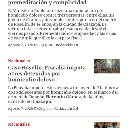
premeditación y complicidad
El Ministerio Público realizó una imputación por
homicidio doloso contra tres personas, entre ellas, un
joven de 21 años y dos adolescentes por la cruel muerte
de Roselín, de 14 años, en la ciudad de Caazapá. La
víctima fatal se encontraba desaparecida desde el
viernes pasado. Premeditación, complicidad y las cajas
de cartón: lo que dice la carpeta fiscal.
·
Agosto 7, 2026 09:09 p. m.
Redacción ÚH
Nacionales
Caso Roselín: Fiscalía imputa
a tres detenidos por
homicidio doloso
La
Fiscalía
imputó este viernes a un joven de 21 años y a
dos adolescentes por
homicidio doloso
, en el marco del
crimen de
Roselín Florentín Gómez
, de 14 años,
ocurrido en
Caazapá
.
·
Agosto 7, 2026 07:57 p. m.
Redacción ÚH
Nacionales