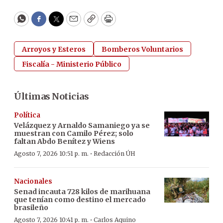
WhatsApp
Facebook
Twitter
Email
Copy
Print
Arroyos y Esteros
Bomberos Voluntarios
Fiscalía - Ministerio Público
Últimas Noticias
Política
Velázquez y Arnaldo Samaniego ya se
muestran con Camilo Pérez; solo
faltan Abdo Benítez y Wiens
·
Agosto 7, 2026 10:51 p. m.
Redacción ÚH
Nacionales
Senad incauta 728 kilos de marihuana
que tenían como destino el mercado
brasileño
·
Agosto 7, 2026 10:41 p. m.
Carlos Aquino