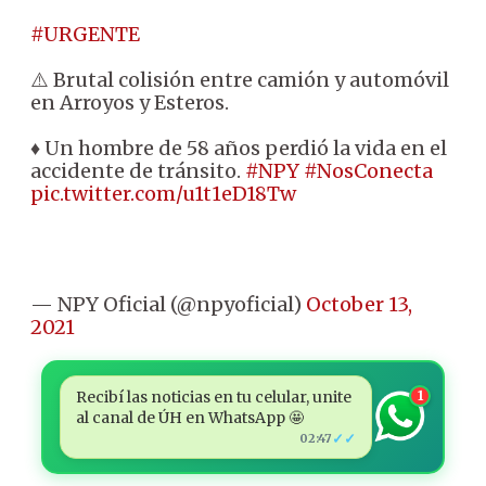
#URGENTE
⚠️ Brutal colisión entre camión y automóvil
en Arroyos y Esteros.
♦️ Un hombre de 58 años perdió la vida en el
accidente de tránsito.
#NPY
#NosConecta
pic.twitter.com/u1t1eD18Tw
— NPY Oficial (@npyoficial)
October 13,
2021
Recibí las noticias en tu celular, unite
1
al canal de ÚH en WhatsApp 🤩
✓✓
02:47