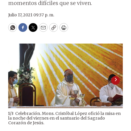
momentos difíciles que se viven.
Julio 17, 2021 09:37 p. m.
WhatsApp
Facebook
Twitter
Email
Copy
Print
Celebración. Mons. Cristóbal López ofició la misa en
1
/
3
2
/
3
la noche del viernes en el santuario del Sagrado
bien
Corazón de Jesús.