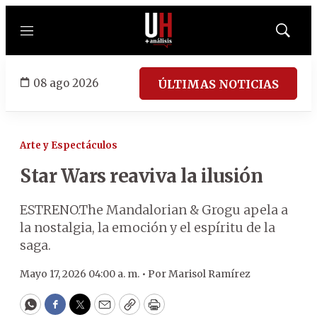
Menú
Mostrar
búsqued
08 ago 2026
ÚLTIMAS NOTICIAS
Arte y Espectáculos
Star Wars reaviva la ilusión
ESTRENO.The Mandalorian & Grogu apela a
la nostalgia, la emoción y el espíritu de la
saga.
Mayo 17, 2026 04:00 a. m. •
Por
Marisol Ramírez
WhatsApp
Facebook
Twitter
Email
Copy
Print