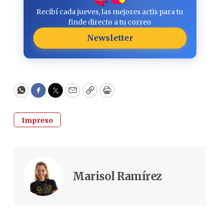
Recibí cada jueves, las mejores actis para tu
finde directo a tu correo
Newsletter
WhatsApp
Facebook
Twitter
Email
Copy
Print
Impreso
Marisol Ramírez