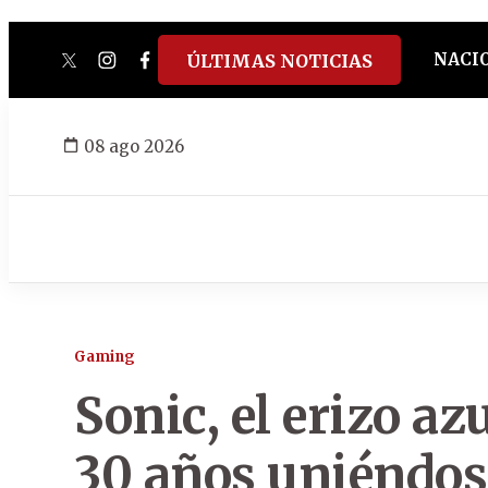
NACI
ÚLTIMAS NOTICIAS
twitter
instagram
facebook
tiktok
youtube
spotify
08 ago 2026
Gaming
Sonic, el erizo az
30 años uniéndos