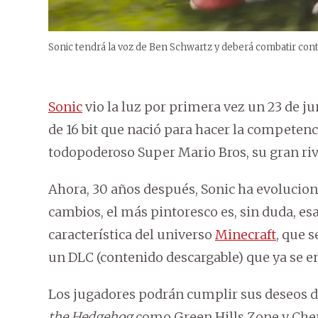
Sonic tendrá la voz de Ben Schwartz y deberá combatir co
Sonic
vio la luz por primera vez un 23 de ju
de 16 bit que nació para hacer la competenc
todopoderoso Super Mario Bros, su gran riv
Ahora, 30 años después, Sonic ha evolucion
cambios, el más pintoresco es, sin duda, esa
característica del universo
Minecraft
, que s
un DLC (contenido descargable) que ya se e
Los jugadores podrán cumplir sus deseos d
the Hedgehog
como Green Hills Zone y Chem