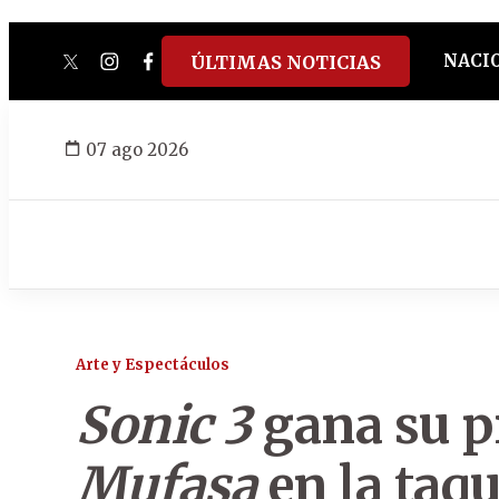
NACI
ÚLTIMAS NOTICIAS
twitter
instagram
facebook
tiktok
youtube
spotify
07 ago 2026
Arte y Espectáculos
Sonic 3
gana su p
Mufasa
en la taq