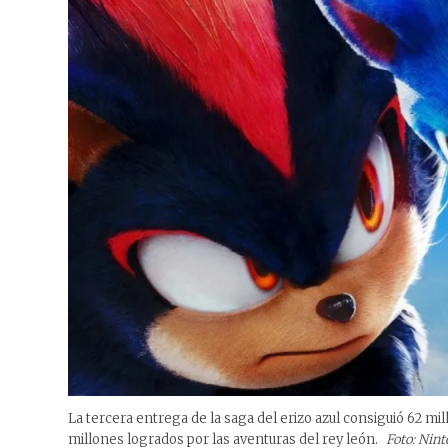
La tercera entrega de la saga del erizo azul consiguió 62 mil
millones logrados por las aventuras del rey león.
Foto: Nin