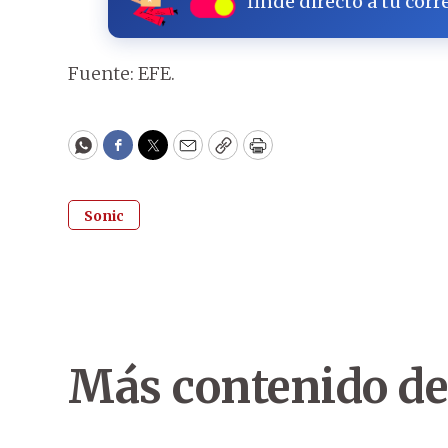
finde directo a tu corr
Fuente: EFE.
WhatsApp
Facebook
Twitter
Email
Copy
Print
Sonic
Más contenido de