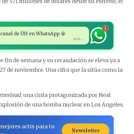
de 571 millones de dólares desde su estreno, el
1
 al canal de ÚH en WhatsApp 🤩
19:21
✓✓
ste fin de semana y su recaudación se eleva ya a
 27 de noviembre. Una cifra que la sitúa como la
mestead
, una cinta protagonizada por Neal
xplosión de una bomba nuclear en Los Ángeles.
 mejores actis para tu
Newsletter