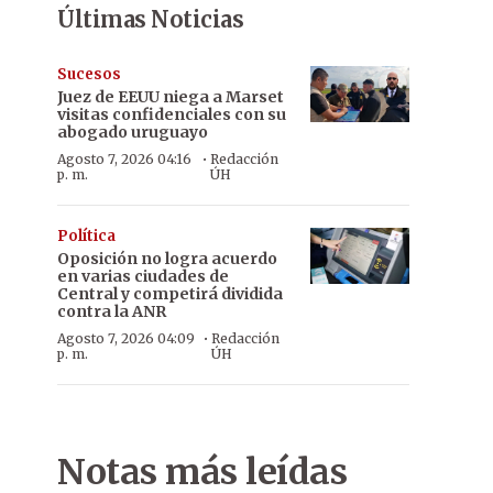
Últimas Noticias
Sucesos
Juez de EEUU niega a Marset
visitas confidenciales con su
abogado uruguayo
·
Agosto 7, 2026 04:16
Redacción
p. m.
ÚH
Política
Oposición no logra acuerdo
en varias ciudades de
Central y competirá dividida
contra la ANR
·
Agosto 7, 2026 04:09
Redacción
p. m.
ÚH
Notas más leídas