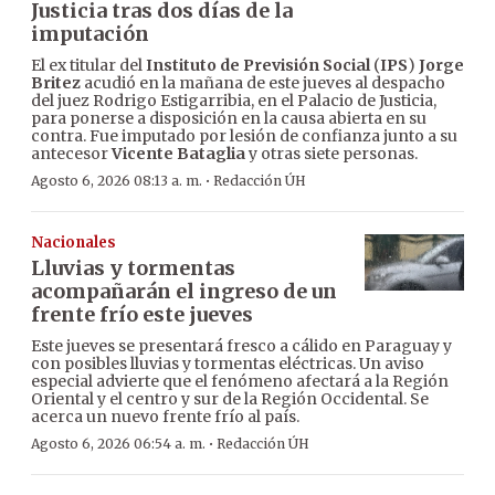
Justicia tras dos días de la
imputación
El ex titular del
Instituto de Previsión Social
(
IPS
)
Jorge
Britez
acudió en la mañana de este jueves al despacho
del juez Rodrigo Estigarribia, en el Palacio de Justicia,
para ponerse a disposición en la causa abierta en su
contra. Fue imputado por lesión de confianza junto a su
antecesor
Vicente Bataglia
y otras siete personas.
·
Agosto 6, 2026 08:13 a. m.
Redacción ÚH
Nacionales
Lluvias y tormentas
acompañarán el ingreso de un
frente frío este jueves
Este jueves se presentará fresco a cálido en Paraguay y
con posibles lluvias y tormentas eléctricas. Un aviso
especial advierte que el fenómeno afectará a la Región
Oriental y el centro y sur de la Región Occidental. Se
acerca un nuevo frente frío al país.
·
Agosto 6, 2026 06:54 a. m.
Redacción ÚH