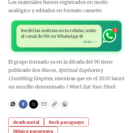
Los materiales fueron registrados en modo
analógico y editados en formato cassette.
Recibí las noticias en tu celular, unite
1
al canal de ÚH en WhatsApp 🤩
✓✓
19:41
El grupo formado ya en la década del 90 tiene
publicado dos discos,
Spiritual Euphoria
y
Crumbling Empires
, mientras que en el 2020 lanzó
un sencillo denominado
I Won’t Eat Your Flesh
.
WhatsApp
Facebook
Twitter
Email
Copy
Print
death metal
Rock paraguayo
Música paraguaya