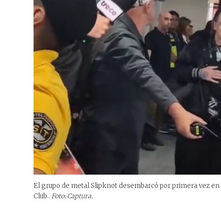
El grupo de metal Slipknot desembarcó por primera vez en e
Club.
Foto: Captura.