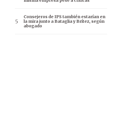
misma empresa pese a críticas
Consejeros de IPS también estarían en
la mira junto a Bataglia y Brítez, según
abogado