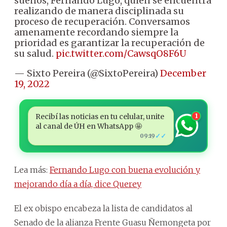
sueños, Fernando Lugo, quien se encuentra
realizando de manera disciplinada su
proceso de recuperación. Conversamos
amenamente recordando siempre la
prioridad es garantizar la recuperación de
su salud.
pic.twitter.com/CawsqO8F6U
— Sixto Pereira (@SixtoPereira)
December
19, 2022
Recibí las noticias en tu celular, unite
1
al canal de ÚH en WhatsApp 🤩
✓✓
09:19
Lea más:
Fernando Lugo con buena evolución y
mejorando día a día, dice Querey
El ex obispo encabeza la lista de candidatos al
Senado de la alianza Frente Guasu Ñemongeta por