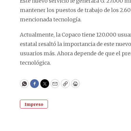
Este nuevo servicio le generará G. 27.000 mi
mantener los puestos de trabajo de los 2.60
mencionada tecnología.
Actualmente, la Copaco tiene 120.000 usuari
estatal resaltó la importancia de este nue
usuarios más. Ahora depende de que el pres
tecnológica.
WhatsApp
Facebook
Twitter
Email
Copy
Print
Impreso