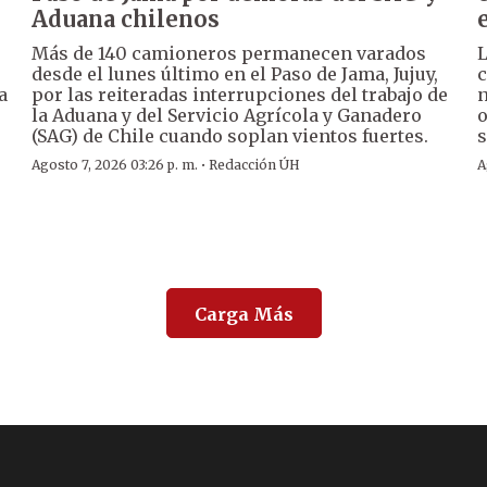
Aduana chilenos
Más de 140 camioneros permanecen varados
L
desde el lunes último en el Paso de Jama, Jujuy,
c
a
por las reiteradas interrupciones del trabajo de
n
la Aduana y del Servicio Agrícola y Ganadero
o
(SAG) de Chile cuando soplan vientos fuertes.
s
·
Agosto 7, 2026 03:26 p. m.
Redacción ÚH
A
Carga Más