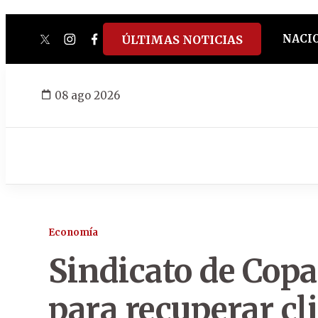
NACI
ÚLTIMAS NOTICIAS
twitter
instagram
facebook
tiktok
youtube
spotify
08 ago 2026
Economía
Sindicato de Copa
para recuperar cl