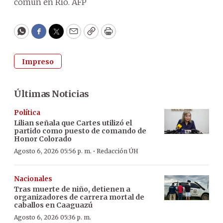
común en Río. AFP
WhatsApp
Facebook
Twitter
Email
Copy
Print
Impreso
Últimas Noticias
Política
Lilian señala que Cartes utilizó el
partido como puesto de comando de
Honor Colorado
·
Agosto 6, 2026 05:56 p. m.
Redacción ÚH
Nacionales
Tras muerte de niño, detienen a
organizadores de carrera mortal de
caballos en Caaguazú
Agosto 6, 2026 05:36 p. m.