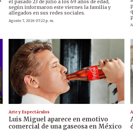
n
f
el pasado 23 de julio a los 69 años de edad,
p
según informaron este viernes la familia y
q
allegados en sus redes sociales.
p
Agosto 7, 2026 07:22 p. m.
A
Arte y Espectáculos
A
Luis Miguel aparece en emotivo
comercial de una gaseosa en México