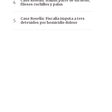
Caso Roselín: Hallan parte de un dedo,
filosos cuchillos y palas
Caso Roselín: Fiscalía imputa a tres
detenidos por homicidio doloso