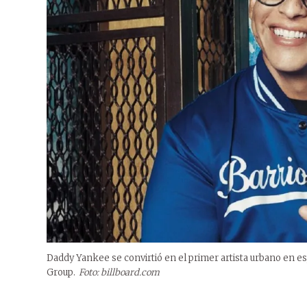
Daddy Yankee se convirtió en el primer artista urbano en e
Group.
Foto: billboard.com