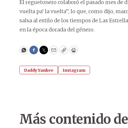
El reguetonero colaboró el pasado mes de 
vuelta pa’ la vuelta”, lo que, como dijo, ma
salsa al estilo de los tiempos de Las Estrel
en la época dorada del género.
WhatsApp
Facebook
Twitter
Email
Copy
Print
Daddy Yankee
Instagram
Más contenido de