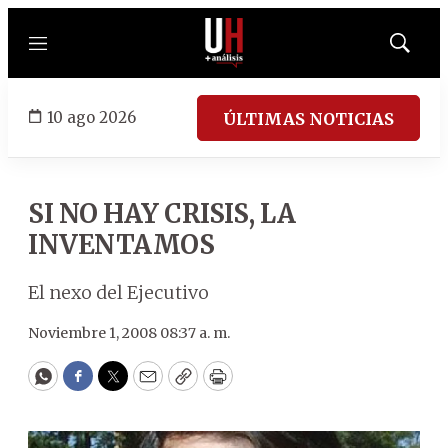
Menú
Mostrar
búsqued
10 ago 2026
ÚLTIMAS NOTICIAS
SI NO HAY CRISIS, LA
INVENTAMOS
El nexo del Ejecutivo
Noviembre 1, 2008 08:37 a. m.
WhatsApp
Facebook
Twitter
Email
Copy
Print