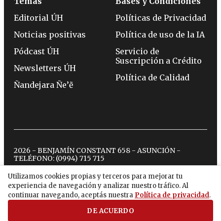
Temas
Bases y Condiciones
Editorial ÚH
Políticas de Privacidad
Noticias positivas
Política de uso de la IA
Pódcast ÚH
Servicio de
Suscripción a Crédito
Newsletters ÚH
Política de Calidad
Ñandejara Ñe’ẽ
2026 - BENJAMÍN CONSTANT 658 - ASUNCIÓN -
TELÉFONO:
(0994) 715 715
Utilizamos cookies propias y terceros para mejorar tu
experiencia de navegación y analizar nuestro tráfico. Al
twitter
instagram
facebook
tiktok
youtube
spotify
continuar navegando, aceptás nuestra
Política de privacidad
.
DE ACUERDO