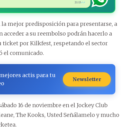
21:13
✓✓
n la mejor predisposición para presentarse, a
n acceder a su reembolso podrán hacerlo a
u ticket por Kilkfest, respetando el sector
uó el comunicado.
 mejores actis para tu
Newsletter
eo
l sábado 16 de noviembre en el Jockey Club
 Keane, The Kooks, Usted Señálamelo y mucho
cketea.