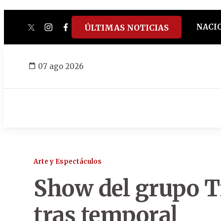
NACI
ÚLTIMAS NOTICIAS
twitter
instagram
facebook
tiktok
youtube
spotify
07 ago 2026
Arte y Espectáculos
Show del grupo T
tras temporal