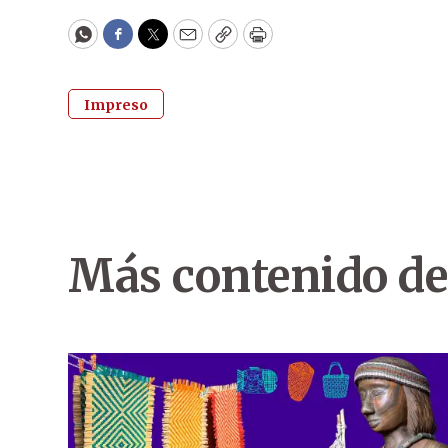
WhatsApp
Facebook
Twitter
Email
Copy
Print
Impreso
Más contenido de