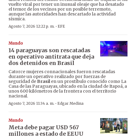
vuelto viral por tener un inusual oleaje que ha desatado
el temor de los vecinos por un posible terremoto,
aunque las autoridades han descartado la actividad
sísmica.
·
Agosto 7, 2026 12:22 p. m.
EFE
Mundo
14 paraguayas son rescatadas
en operativo antitrata que deja
dos detenidos en Brasil
Catorce mujeres connacionales fueron rescatadas
durante un operativo realizado por fuerzas de
seguridad de
Brasil
en un prostíbulo conocido como La
Casa de las Paraguayas, ubicado en la ciudad de Itapoá, a
unos 600 kilómetros de la frontera con el territorio
nacional.
·
Agosto 7, 2026 11:34 a. m.
Edgar Medina
Mundo
Meta debe pagar USD 567
millones a estado de EEUU