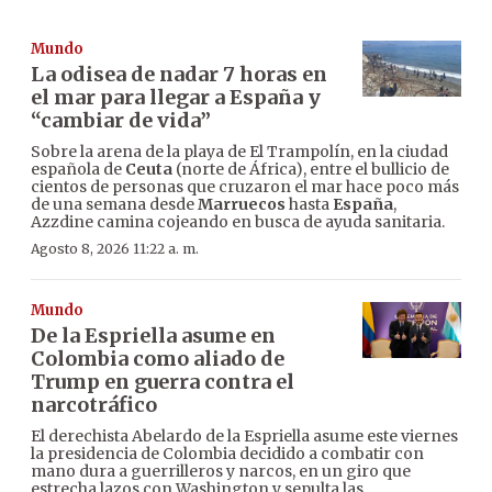
Mundo
La odisea de nadar 7 horas en
el mar para llegar a España y
“cambiar de vida”
Sobre la arena de la playa de El Trampolín, en la ciudad
española de
Ceuta
(norte de África), entre el bullicio de
cientos de personas que cruzaron el mar hace poco más
de una semana desde
Marruecos
hasta
España
,
Azzdine camina cojeando en busca de ayuda sanitaria.
Agosto 8, 2026 11:22 a. m.
Mundo
De la Espriella asume en
Colombia como aliado de
Trump en guerra contra el
narcotráfico
El derechista Abelardo de la Espriella asume este viernes
la presidencia de Colombia decidido a combatir con
mano dura a guerrilleros y narcos, en un giro que
estrecha lazos con Washington y sepulta las