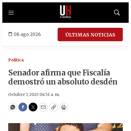
Menú
Mostrar
búsqued
08 ago 2026
ÚLTIMAS NOTICIAS
Política
Senador afirma que Fiscalía
demostró un absoluto desdén
Octubre 7, 2023 04:51 a. m.
WhatsApp
Facebook
Twitter
Email
Copy
Print