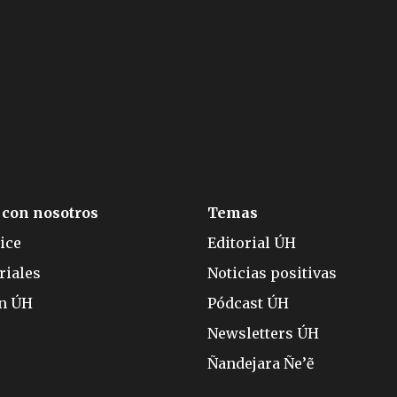
 con nosotros
Temas
ice
Editorial ÚH
riales
Noticias positivas
ón ÚH
Pódcast ÚH
Newsletters ÚH
Ñandejara Ñe’ẽ