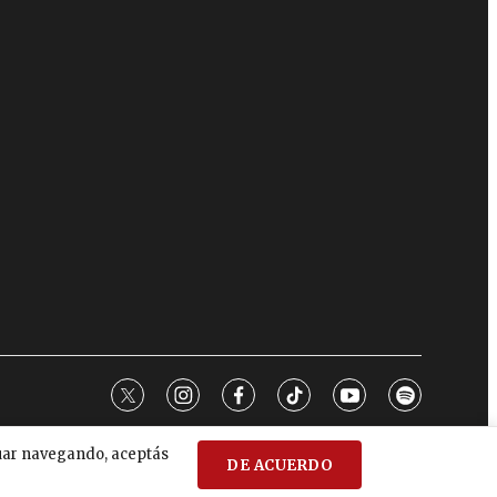
twitter
instagram
facebook
tiktok
youtube
spotify
nuar navegando, aceptás
DE ACUERDO