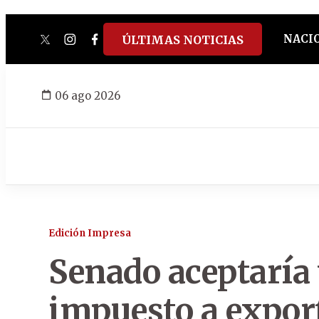
NACI
ÚLTIMAS NOTICIAS
twitter
instagram
facebook
tiktok
youtube
spotify
06 ago 2026
Edición Impresa
Senado aceptaría 
impuesto a expor