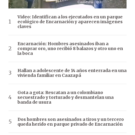
Video: Identifican a los ejecutados en un parque
ecológico de Encarnación y aparecen imágenes
claves
Encarnación: Hombres asesinados iban a
comprar oro, uno recibió 8 balazos y otro uno en
la boca
Hallan a adolescente de 14 años enterrada en una
vivienda familiar en Caazapá
Gota a gota: Rescatan a un colombiano
secuestrado y torturado y desmantelan una
banda de usura
Dos hombres son asesinados a tiros y un tercero
queda herido en parque privado de Encarnación