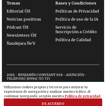
Temas
Bases y Condiciones
Editorial ÚH
Políticas de Privacidad
Noticias positivas
Política de uso de la IA
Pódcast ÚH
Servicio de
Suscripción a Crédito
Newsletters ÚH
Política de Calidad
Ñandejara Ñe’ẽ
2026 - BENJAMÍN CONSTANT 658 - ASUNCIÓN -
TELÉFONO:
(0994) 715 715
Utilizamos cookies propias y terceros para mejorar tu
experiencia de navegación y analizar nuestro tráfico. Al
twitter
instagram
facebook
tiktok
youtube
spotify
continuar navegando, aceptás nuestra
Política de privacidad
.
DE ACUERDO