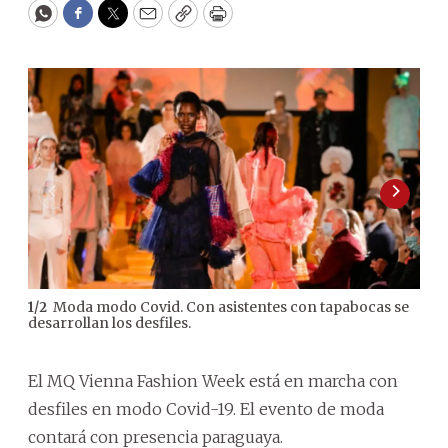
WhatsApp
Facebook
Twitter
Email
Copy
Print
Moda modo Covid. Con asistentes con tapabocas se
1
/
2
2
/
2
desarrollan los desfiles.
20.0
MQV
El MQ Vienna Fashion Week está en marcha con
desfiles en modo Covid-19. El evento de moda
contará con presencia paraguaya.