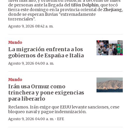
nivel más alto, y ordenaron reubicar a decenas de miles
de personas ante la llegada del t
ifón Dolphin
, que tocó
tierra este domingo en la provincia oriental de
Zhejiang
,
donde se esperan lluvias “extremadamente
torrenciales”.
Agosto 9, 2026 08:42 a. m.
Mundo
La migración enfrenta a los
gobiernos de España e Italia
Agosto 9, 2026 04:00 a. m.
Mundo
Irán usa Ormuz como
trinchera y pone exigencias
para liberarlo
Reclamos. Irán exige que EEUU levante sanciones, cese
bloqueo naval y pague indemnización.
·
Agosto 9, 2026 04:00 a. m.
EFE