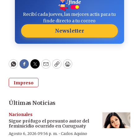
Recibí cada jueves, las mejores actis para tu
finde directo a tu correo
Newsletter
WhatsApp
Facebook
Twitter
Email
Copy
Print
Impreso
Últimas Noticias
Nacionales
Sigue prófugo el presunto autor del
feminicidio ocurrido en Curuguaty
·
Agosto 6, 2026 09:56 p. m.
Carlos Aquino