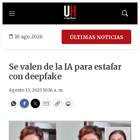
Menú
Mostrar
búsqued
10 ago 2026
ÚLTIMAS NOTICIAS
Se valen de la IA para estafar
con deepfake
Agosto 13, 2023 10:16 a. m.
WhatsApp
Facebook
Twitter
Email
Copy
Print