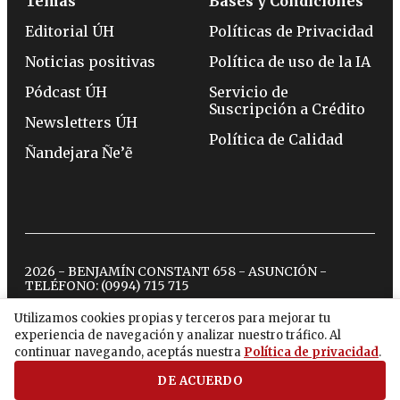
Temas
Bases y Condiciones
Editorial ÚH
Políticas de Privacidad
Noticias positivas
Política de uso de la IA
Pódcast ÚH
Servicio de
Suscripción a Crédito
Newsletters ÚH
Política de Calidad
Ñandejara Ñe’ẽ
2026 - BENJAMÍN CONSTANT 658 - ASUNCIÓN -
TELÉFONO:
(0994) 715 715
Utilizamos cookies propias y terceros para mejorar tu
experiencia de navegación y analizar nuestro tráfico. Al
twitter
instagram
facebook
tiktok
youtube
spotify
continuar navegando, aceptás nuestra
Política de privacidad
.
DE ACUERDO