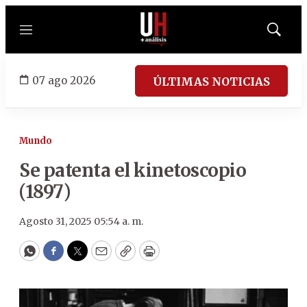
Menú
Mostrar
búsqued
07 ago 2026
ÚLTIMAS NOTICIAS
Mundo
Se patenta el kinetoscopio
(1897)
Agosto 31, 2025 05:54 a. m.
WhatsApp
Facebook
Twitter
Email
Copy
Print