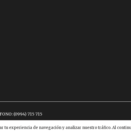
ÉFONO:
(0994) 715 715
ar tu experiencia de navegación y analizar nuestro tráfico. Al conti