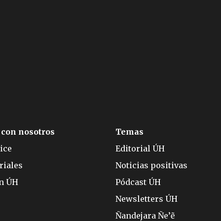
 con nosotros
Temas
ice
Editorial ÚH
riales
Noticias positivas
ón ÚH
Pódcast ÚH
Newsletters ÚH
Ñandejara Ñe’ẽ