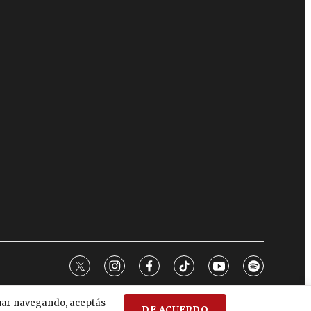
twitter
instagram
facebook
tiktok
youtube
spotify
nuar navegando, aceptás
DE ACUERDO