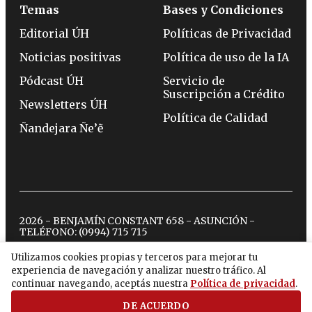
Temas
Bases y Condiciones
Editorial ÚH
Políticas de Privacidad
Noticias positivas
Política de uso de la IA
Pódcast ÚH
Servicio de
Suscripción a Crédito
Newsletters ÚH
Política de Calidad
Ñandejara Ñe’ẽ
2026 - BENJAMÍN CONSTANT 658 - ASUNCIÓN -
TELÉFONO:
(0994) 715 715
Utilizamos cookies propias y terceros para mejorar tu
experiencia de navegación y analizar nuestro tráfico. Al
twitter
instagram
facebook
tiktok
youtube
spotify
continuar navegando, aceptás nuestra
Política de privacidad
.
DE ACUERDO