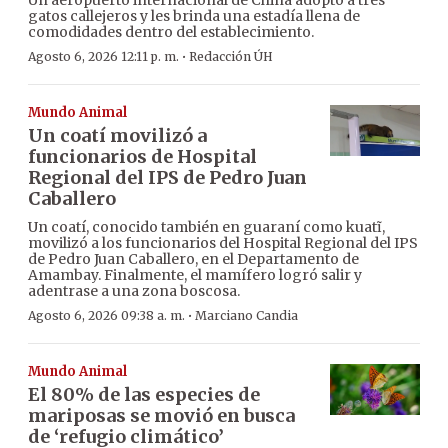
Un aeropuerto internacional de China adoptó a tres
gatos callejeros y les brinda una estadía llena de
comodidades dentro del establecimiento.
·
Agosto 6, 2026 12:11 p. m.
Redacción ÚH
Mundo Animal
Un coatí movilizó a
funcionarios de Hospital
Regional del IPS de Pedro Juan
Caballero
Un coatí, conocido también en guaraní como kuatĩ,
movilizó a los funcionarios del Hospital Regional del IPS
de Pedro Juan Caballero, en el Departamento de
Amambay. Finalmente, el mamífero logró salir y
adentrase a una zona boscosa.
·
Agosto 6, 2026 09:38 a. m.
Marciano Candia
Mundo Animal
El 80% de las especies de
mariposas se movió en busca
de ‘refugio climático’