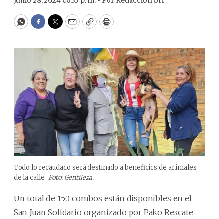
Junio 28, 2024 06:33 p. m. •
Por
Redacción ÚH
WhatsApp
Facebook
Twitter
Email
Copy
Print
Todo lo recaudado será destinado a beneficios de animales
de la calle.
Foto: Gentileza.
Un total de 150 combos están disponibles en el
San Juan Solidario organizado por Pako Rescate