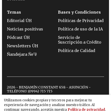
Temas
Bases y Condiciones
Editorial ÚH
Políticas de Privacidad
Noticias positivas
Política de uso de la IA
Pódcast ÚH
Servicio de
Suscripción a Crédito
Newsletters ÚH
Política de Calidad
Ñandejara Ñe’ẽ
2026 - BENJAMÍN CONSTANT 658 - ASUNCIÓN -
TELÉFONO:
(0994) 715 715
Utilizamos cookies propias y terceros para mejorar tu
experiencia de navegación y analizar nuestro tráfico. Al
twitter
instagram
facebook
tiktok
youtube
spotify
continuar navegando, aceptás nuestra
Política de privacidad
.