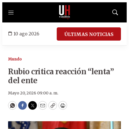
Menú
Mostrar
búsqued
10 ago 2026
ÚLTIMAS NOTICIAS
Mundo
Rubio critica reacción “lenta”
del ente
Mayo 20, 2026 09:00 a. m.
WhatsApp
Facebook
Twitter
Email
Copy
Print