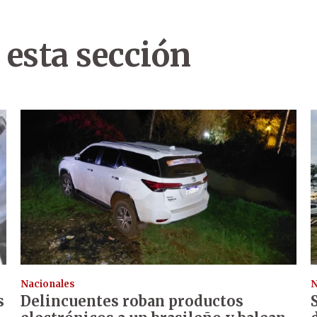
 esta sección
Nacionales
N
s
Delincuentes roban productos