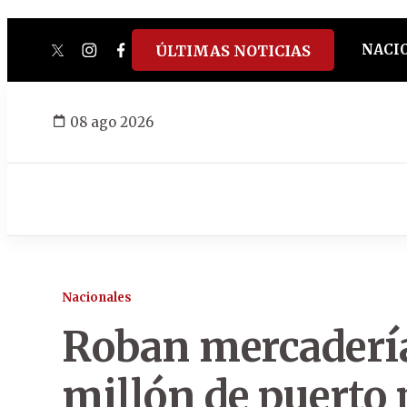
NACI
ÚLTIMAS NOTICIAS
twitter
instagram
facebook
tiktok
youtube
spotify
08 ago 2026
Nacionales
Roban mercadería
millón de puerto 