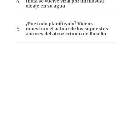
India se vuelve viral por un inusual
oleaje en su agua
¿Fue todo planificado? Videos
muestran el actuar de los supuestos
autores del atroz crimen de Roselin