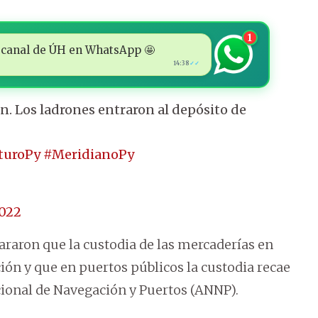
1
 al canal de ÚH en WhatsApp 🤩
14:38
✓✓
. Los ladrones entraron al depósito de
turoPy
#MeridianoPy
2022
araron que la custodia de las mercaderías en
ción y que en puertos públicos la custodia recae
cional de Navegación y Puertos (ANNP).