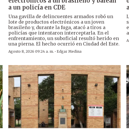
electrónicos a un brasileño y balean
a un policía en CDE
Una gavilla de delincuentes armados robó un
L
lote de productos electrónicos a un joven
s
brasileño y, durante la fuga, atacó a tiros a
e
policías que intentaron interceptarla. En el
a
enfrentamiento, un suboficial resultó herido en
A
una pierna. El hecho ocurrió en Ciudad del Este.
·
Agosto 8, 2026 09:24 a. m.
Edgar Medina