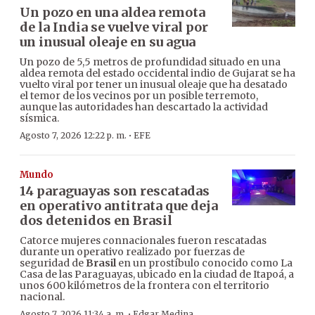
Un pozo en una aldea remota
de la India se vuelve viral por
un inusual oleaje en su agua
Un pozo de 5,5 metros de profundidad situado en una
aldea remota del estado occidental indio de Gujarat se ha
vuelto viral por tener un inusual oleaje que ha desatado
el temor de los vecinos por un posible terremoto,
aunque las autoridades han descartado la actividad
sísmica.
·
Agosto 7, 2026 12:22 p. m.
EFE
Mundo
14 paraguayas son rescatadas
en operativo antitrata que deja
dos detenidos en Brasil
Catorce mujeres connacionales fueron rescatadas
durante un operativo realizado por fuerzas de
seguridad de
Brasil
en un prostíbulo conocido como La
Casa de las Paraguayas, ubicado en la ciudad de Itapoá, a
unos 600 kilómetros de la frontera con el territorio
nacional.
·
Agosto 7, 2026 11:34 a. m.
Edgar Medina