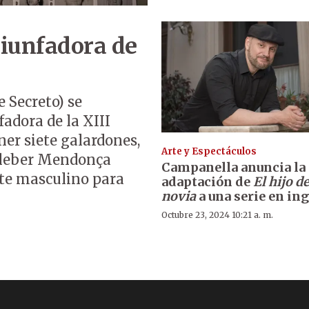
riunfadora de
 Secreto) se
fadora de la XIII
ner siete galardones,
Arte y Espectáculos
 Kleber Mendonça
Campanella anuncia la
ete masculino para
adaptación de
El hijo de
novia
a una serie en ing
Octubre 23, 2024 10:21 a. m.