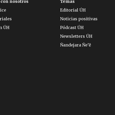
 con nosotros
Temas
ice
Editorial ÚH
riales
Noticias positivas
ón ÚH
Pódcast ÚH
Newsletters ÚH
Ñandejara Ñe’ẽ