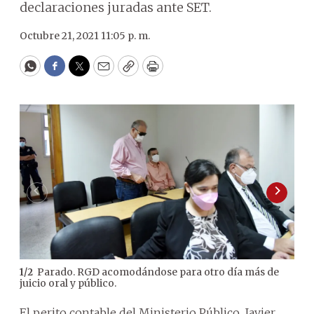
declaraciones juradas ante SET.
Octubre 21, 2021 11:05 p. m.
WhatsApp
Facebook
Twitter
Email
Copy
Print
Parado. RGD acomodándose para otro día más de
1
/
2
2
/
2
juicio oral y público.
cau
El perito contable del Ministerio Público, Javier