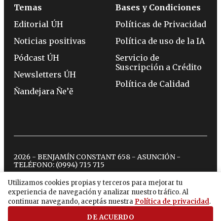
Temas
Bases y Condiciones
Editorial ÚH
Políticas de Privacidad
Noticias positivas
Política de uso de la IA
Pódcast ÚH
Servicio de
Suscripción a Crédito
Newsletters ÚH
Política de Calidad
Ñandejara Ñe’ẽ
2026 - BENJAMÍN CONSTANT 658 - ASUNCIÓN -
TELÉFONO:
(0994) 715 715
Utilizamos cookies propias y terceros para mejorar tu
experiencia de navegación y analizar nuestro tráfico. Al
twitter
instagram
facebook
tiktok
youtube
spotify
continuar navegando, aceptás nuestra
Política de privacidad
.
DE ACUERDO