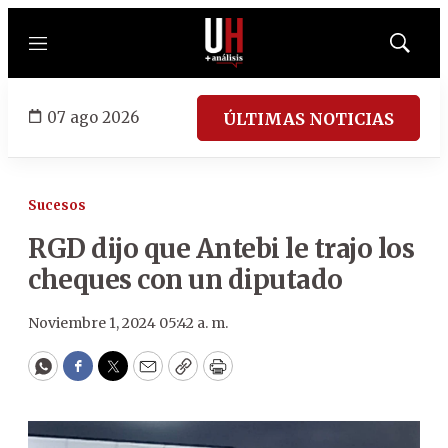
Menú
Mostrar
búsqued
07 ago 2026
ÚLTIMAS NOTICIAS
Sucesos
RGD dijo que Antebi le trajo los
cheques con un diputado
Noviembre 1, 2024 05:42 a. m.
WhatsApp
Facebook
Twitter
Email
Copy
Print