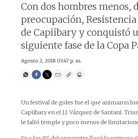
Con dos hombres menos, de 
preocupación, Resistencia
de Capiibary y conquistó un
siguiente fase de la Copa 
Agosto 2, 2018 03:47 p. m.
WhatsApp
Facebook
Twitter
Email
Copy
Print
Un festival de goles fue el que animaron l
Capiibary en el J.J. Vázquez de Santaní. Tri
le faltó temple y poco menos de limitacione