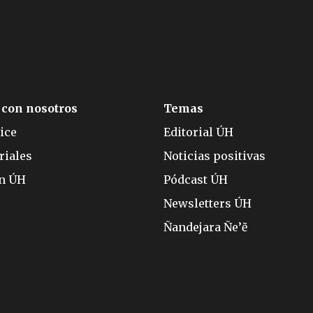
 con nosotros
Temas
ice
Editorial ÚH
riales
Noticias positivas
ón ÚH
Pódcast ÚH
Newsletters ÚH
Ñandejara Ñe’ẽ