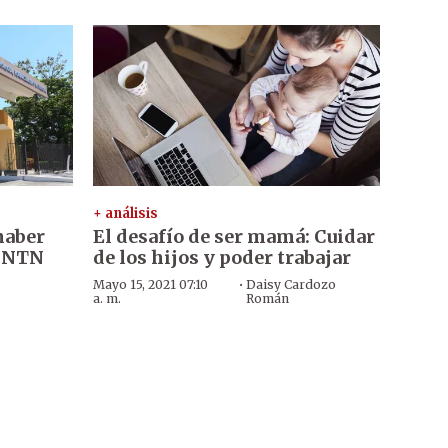
+ análisis
haber
El desafío de ser mamá: Cuidar
 INTN
de los hijos y poder trabajar
·
Mayo 15, 2021 07:10
Daisy Cardozo
a. m.
Román