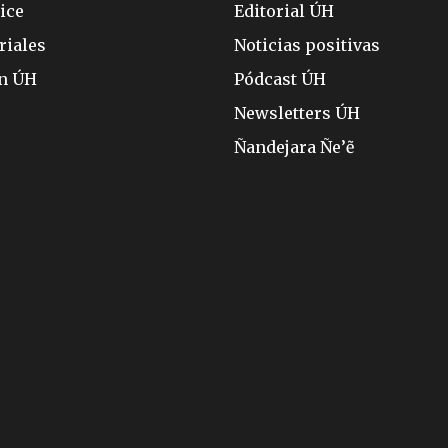
ice
Editorial ÚH
riales
Noticias positivas
ón ÚH
Pódcast ÚH
Newsletters ÚH
Ñandejara Ñe’ẽ