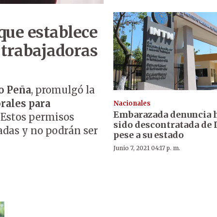
que establece
 trabajadoras
o Peña
, promulgó la
rales para
Nacionales
Embarazada denuncia 
. Estos permisos
sido descontratada de
das y no podrán ser
pese a su estado
Junio 7, 2021 04:17 p. m.