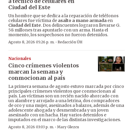
a técnico de celulares en
Ciudad del Este
Un hombre que se dedica a la reparación de teléfonos
celulares fue víctima de
asalto a mano armada
en
Ciudad del Este
. Dos delincuentes lograron llevarse G.
58 millones tras apuntarlo con un arma. Hasta el
momento, los sospechosos no fueron detenidos.
·
Agosto 8, 2026 05:26 p. m.
Redacción ÚH
Nacionales
Cinco crímenes violentos
marcan la semana y
conmocionan al país
La primera semana de agosto estuvo marcada por cinco
principales crímenes violentos que conmocionan al
país. Las víctimas son un recién nacido ahorcado con
un alambre y arrojado a una letrina, dos compradores
de oro y una mujer, asesinados a balazos, además de una
adolescente ahogada y desmembrada y un joven
asesinado con un hacha. Hay varios detenidos e
imputados en el marco de las distintas investigaciones.
·
Agosto 8, 2026 03:03 p. m.
Mary Glezcu