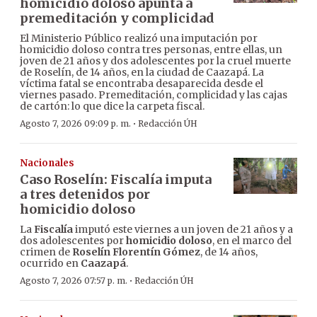
homicidio doloso apunta a
premeditación y complicidad
El Ministerio Público realizó una imputación por
homicidio doloso contra tres personas, entre ellas, un
joven de 21 años y dos adolescentes por la cruel muerte
de Roselín, de 14 años, en la ciudad de Caazapá. La
víctima fatal se encontraba desaparecida desde el
viernes pasado. Premeditación, complicidad y las cajas
de cartón: lo que dice la carpeta fiscal.
·
Agosto 7, 2026 09:09 p. m.
Redacción ÚH
Nacionales
Caso Roselín: Fiscalía imputa
a tres detenidos por
homicidio doloso
La
Fiscalía
imputó este viernes a un joven de 21 años y a
dos adolescentes por
homicidio doloso
, en el marco del
crimen de
Roselín Florentín Gómez
, de 14 años,
ocurrido en
Caazapá
.
·
Agosto 7, 2026 07:57 p. m.
Redacción ÚH