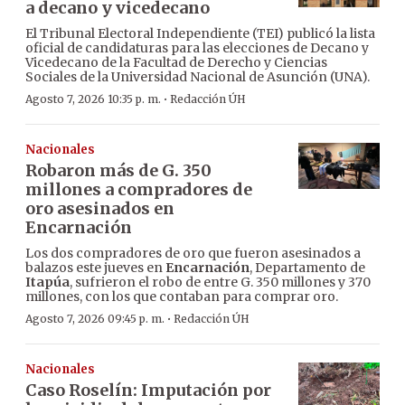
a decano y vicedecano
El Tribunal Electoral Independiente (TEI) publicó la lista
oficial de candidaturas para las elecciones de Decano y
Vicedecano de la Facultad de Derecho y Ciencias
Sociales de la Universidad Nacional de Asunción (UNA).
·
Agosto 7, 2026 10:35 p. m.
Redacción ÚH
Nacionales
Robaron más de G. 350
millones a compradores de
oro asesinados en
Encarnación
Los dos compradores de oro que fueron asesinados a
balazos este jueves en
Encarnación
, Departamento de
Itapúa
, sufrieron el robo de entre G. 350 millones y 370
millones, con los que contaban para comprar oro.
·
Agosto 7, 2026 09:45 p. m.
Redacción ÚH
Nacionales
Caso Roselín: Imputación por