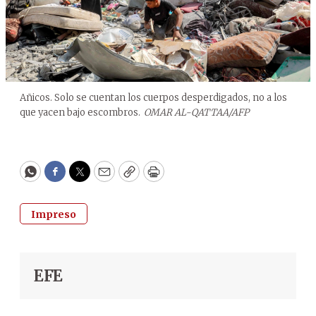
Añicos. Solo se cuentan los cuerpos desperdigados, no a los
que yacen bajo escombros.
OMAR AL-QATTAA/AFP
WhatsApp
Facebook
Twitter
Email
Copy
Print
Impreso
EFE