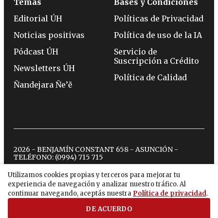
Temas
Bases y Condiciones
Editorial ÚH
Políticas de Privacidad
Noticias positivas
Política de uso de la IA
Pódcast ÚH
Servicio de
Suscripción a Crédito
Newsletters ÚH
Política de Calidad
Ñandejara Ñe’ẽ
2026 - BENJAMÍN CONSTANT 658 - ASUNCIÓN -
TELÉFONO:
(0994) 715 715
Utilizamos cookies propias y terceros para mejorar tu
experiencia de navegación y analizar nuestro tráfico. Al
twitter
instagram
facebook
tiktok
youtube
spotify
continuar navegando, aceptás nuestra
Política de privacidad
.
DE ACUERDO