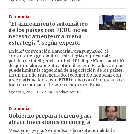
·
Agosto 7, 2026 03:22 p. m.
Redacción ÚH
Economía
“El alineamiento automático
de los países con EEUU no es
necesariamente una buena
estrategia”, según experto
En la 2ª Convención Bancaria Paraguay 2026, el
consultor en geopolítica, estrategia empresarial y
política de inteligencia artificial Philippe Moura advirtió
de que un alineamiento automático con Estados Unidos
puede limitar la capacidad de negociación de los países.
En un mundo fragmentado, recomendó negociar con
pragmatismo tanto con EEUU como con China, y puso el
foco en el impacto de las elecciones en Brasil.
·
Agosto 7, 2026 03:17 p. m.
Redacción ÚH
Economía
Gobierno prepara terreno para
atraer inversiones en energía
Mesa energética. Se impulsará la institucionalidad y