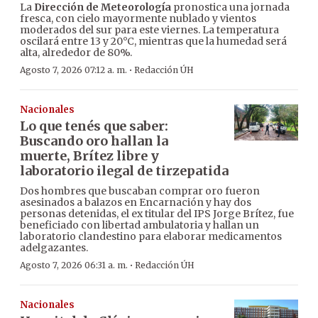
La
Dirección de Meteorología
pronostica una jornada
fresca, con cielo mayormente nublado y vientos
moderados del sur para este viernes. La temperatura
oscilará entre 13 y 20°C, mientras que la humedad será
alta, alrededor de 80%.
·
Agosto 7, 2026 07:12 a. m.
Redacción ÚH
Nacionales
Lo que tenés que saber:
Buscando oro hallan la
muerte, Brítez libre y
laboratorio ilegal de tirzepatida
Dos hombres que buscaban comprar oro fueron
asesinados a balazos en Encarnación y hay dos
personas detenidas, el ex titular del IPS Jorge Brítez, fue
beneficiado con libertad ambulatoria y hallan un
laboratorio clandestino para elaborar medicamentos
adelgazantes.
·
Agosto 7, 2026 06:31 a. m.
Redacción ÚH
Nacionales