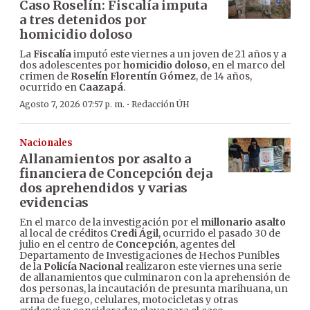
Caso Roselín: Fiscalía imputa
a tres detenidos por
homicidio doloso
La
Fiscalía
imputó este viernes a un joven de 21 años y a
dos adolescentes por
homicidio doloso
, en el marco del
crimen de
Roselín Florentín Gómez
, de 14 años,
ocurrido en
Caazapá
.
·
Agosto 7, 2026 07:57 p. m.
Redacción ÚH
Nacionales
Allanamientos por asalto a
financiera de Concepción deja
dos aprehendidos y varias
evidencias
En el marco de la investigación por el
millonario asalto
al local de créditos
Credi Ágil
, ocurrido el pasado 30 de
julio en el centro de
Concepción
, agentes del
Departamento de Investigaciones de Hechos Punibles
de la
Policía Nacional
realizaron este viernes una serie
de allanamientos que culminaron con la aprehensión de
dos personas, la incautación de presunta marihuana, un
arma de fuego, celulares, motocicletas y otras