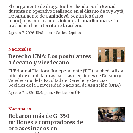
El cargamento de droga fue localizado por la
Senad
,
durante un operativo realizado en el distrito de Yvy Pytã,
Departamento de
Canindeyú
. Según los datos
manejados por los intervinientes, la
marihuana
sería
trasladada hacia territorio brasileño.
·
Agosto 7, 2026 10:41 p. m.
Carlos Aquino
Nacionales
Derecho UNA: Los postulantes
a decano y vicedecano
El Tribunal Electoral Independiente (TEI) publicó la lista
oficial de candidaturas para las elecciones de Decano y
Vicedecano de la Facultad de Derecho y Ciencias
Sociales de la Universidad Nacional de Asunción (UNA).
·
Agosto 7, 2026 10:35 p. m.
Redacción ÚH
Nacionales
Robaron más de G. 350
millones a compradores de
oro asesinados en