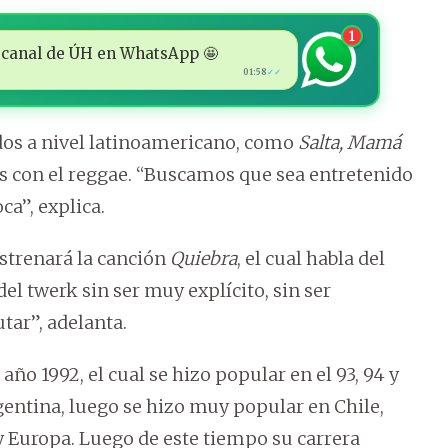
1
 al canal de ÚH en WhatsApp 🤩
01:58
✓✓
dos a nivel latinoamericano, como
Salta, Mamá
os con el reggae. “Buscamos que sea entretenido
ca”, explica.
strenará la canción
Quiebra
, el cual habla del
el twerk sin ser muy explícito, sin ser
utar”, adelanta.
año 1992, el cual se hizo popular en el 93, 94 y
rgentina, luego se hizo muy popular en Chile,
 Europa. Luego de este tiempo su carrera