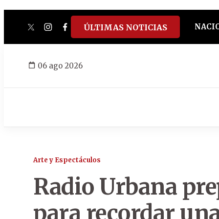
NACI
ÚLTIMAS NOTICIAS
twitter
instagram
facebook
tiktok
youtube
spotify
06 ago 2026
Arte y Espectáculos
Radio Urbana prep
para recordar un