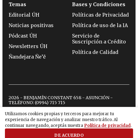
Temas
Bases y Condiciones
Editorial ÚH
Políticas de Privacidad
Noticias positivas
Política de uso de la IA
Pódcast ÚH
Servicio de
Suscripción a Crédito
Newsletters ÚH
Política de Calidad
Ñandejara Ñe’ẽ
2026 - BENJAMÍN CONSTANT 658 - ASUNCIÓN -
TELÉFONO:
(0994) 715 715
Utilizamos cookies propias y terceros para mejorar tu
experiencia de navegación y analizar nuestro tráfico. Al
twitter
instagram
facebook
tiktok
youtube
spotify
continuar navegando, aceptás nuestra
Política de privacidad
.
DE ACUERDO