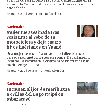
avenida que da acceso a la capital desde Luque, en la
zona de la Conmebol. La clausura del acceso comienza
este sábado.
·
Agosto 7, 2026 05:48 p. m.
Redacción ÚH
Nacionales
Mujer fue asesinada tras
resistirse al robo de su
motocicleta y deja cuatro
hijos huérfanos en Ypané
Una mujer se resistió a un asalto y falleció tras ser
baleada por
motochorros
en
Ypané
, Departamento
Central. La víctima deja cuatro hijos huérfanos y su
madre exige justicia.
·
Agosto 7, 2026 03:45 p. m.
Redacción ÚH
Nacionales
Incautan alijos de marihuana
a orillas del Lago Itaipú en
Mbaracayú