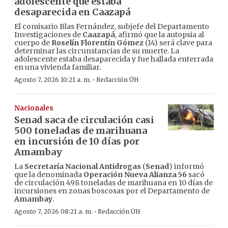
adolescente que estaba
desaparecida en Caazapá
El comisario Blas Fernández, subjefe del Departamento
Investigaciones de
Caazapá
, afirmó que la autopsia al
cuerpo de
Roselín Florentín Gómez
(14) será clave para
determinar las circunstancias de su muerte. La
adolescente estaba desaparecida y fue hallada enterrada
en una vivienda familiar.
·
Agosto 7, 2026 10:21 a. m.
Redacción ÚH
Nacionales
Senad saca de circulación casi
500 toneladas de marihuana
en incursión de 10 días por
Amambay
La
Secretaría Nacional Antidrogas
(
Senad
) informó
que la denominada
Operación Nueva Alianza 56
sacó
de circulación 498 toneladas de marihuana en 10 días de
incursiones en zonas boscosas por el Departamento de
Amambay
.
·
Agosto 7, 2026 08:21 a. m.
Redacción ÚH