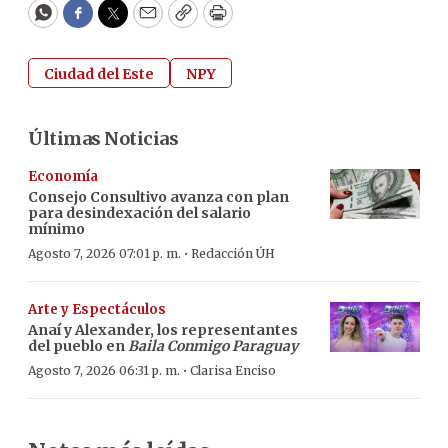
WhatsApp
Facebook
Twitter
Email
Copy
Print
Ciudad del Este
NPY
Últimas Noticias
Economía
Consejo Consultivo avanza con plan
para desindexación del salario
mínimo
·
Agosto 7, 2026 07:01 p. m.
Redacción ÚH
Arte y Espectáculos
Anaí y Alexander, los representantes
del pueblo en
Baila Conmigo Paraguay
·
Agosto 7, 2026 06:31 p. m.
Clarisa Enciso