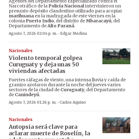
Agentes del Departamento Especializado contra el
Narcotráfico de la
Policía Nacional
intervinieron un
presunto depósito clandestino utilizado para acopiar
marihuana
en la madrugada de este viernes en la
colonia
Puerto Indio
, del distrito de
Mbaracayú
, del
Departamento de
Alto Paraná
.
·
Agosto 7, 2026 02:04 p. m.
Edgar Medina
Nacionales
Violento temporal golpea
Curuguaty y deja unas 50
viviendas afectadas
Fuertes ráfagas de viento, una intensa lluvia y caída de
granizo azotaron durante la noche del jueves varios
sectores de la ciudad de
Curuguaty
, del Departamento
de
Canindeyú
.
·
Agosto 7, 2026 01:26 p. m.
Carlos Aquino
Nacionales
Autopsia será clave para
aclarar muerte de Roselín, la