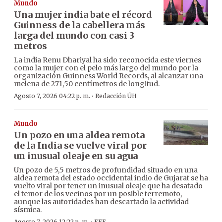
Mundo
Una mujer india bate el récord
Guinness de la cabellera más
larga del mundo con casi 3
metros
La india Renu Dhariyal ha sido reconocida este viernes
como la mujer con el pelo más largo del mundo por la
organización Guinness World Records, al alcanzar una
melena de 271,50 centímetros de longitud.
·
Agosto 7, 2026 04:22 p. m.
Redacción ÚH
Mundo
Un pozo en una aldea remota
de la India se vuelve viral por
un inusual oleaje en su agua
Un pozo de 5,5 metros de profundidad situado en una
aldea remota del estado occidental indio de Gujarat se ha
vuelto viral por tener un inusual oleaje que ha desatado
el temor de los vecinos por un posible terremoto,
aunque las autoridades han descartado la actividad
sísmica.
Agosto 7, 2026 12:22 p. m.
EFE