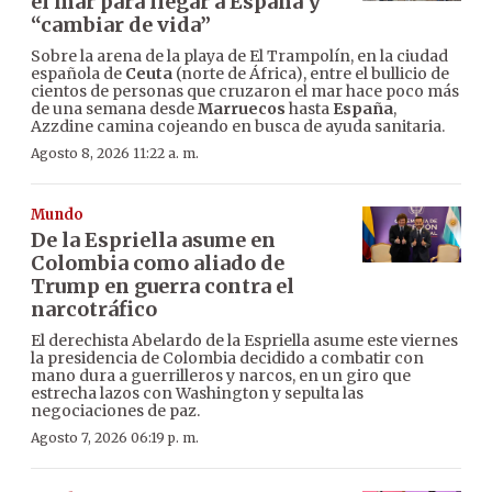
el mar para llegar a España y
“cambiar de vida”
Sobre la arena de la playa de El Trampolín, en la ciudad
española de
Ceuta
(norte de África), entre el bullicio de
cientos de personas que cruzaron el mar hace poco más
de una semana desde
Marruecos
hasta
España
,
Azzdine camina cojeando en busca de ayuda sanitaria.
Agosto 8, 2026 11:22 a. m.
Mundo
De la Espriella asume en
Colombia como aliado de
Trump en guerra contra el
narcotráfico
El derechista Abelardo de la Espriella asume este viernes
la presidencia de Colombia decidido a combatir con
mano dura a guerrilleros y narcos, en un giro que
estrecha lazos con Washington y sepulta las
negociaciones de paz.
Agosto 7, 2026 06:19 p. m.