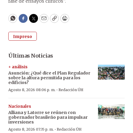
fase de ensayos clínicos”.
WhatsApp
Facebook
Twitter
Email
Copy
Print
Impreso
Últimas Noticias
+ análisis
Asunción: ¿Qué dice el Plan Regulador
sobre la altura permitida para los
edificios?
·
Agosto 8, 2026 08:06 p. m.
Redacción ÚH
Nacionales
Alliana y Latorre se reúnen con
gobernador brasileño para impulsar
inversiones
·
Agosto 8, 2026 07:35 p. m.
Redacción ÚH