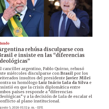
Mundo
Argentina rehúsa disculparse con
Brasil e insiste en las “diferencias
ideológicas”
l canciller argentino, Pablo Quirno, rehusó
ste miércoles disculparse con
Brasil
por los
eiterados insultos del presidente
Javier Milei
ontra su homólogo
Luiz Inácio Lula da Silva
e
nsistió en que la crisis diplomática entre
mbos países responde a “diferencias
deológicas” y a la decisión de Lula de escalar el
onflicto al plano institucional.
·
gosto 5, 2026 01:32 p. m.
EFE