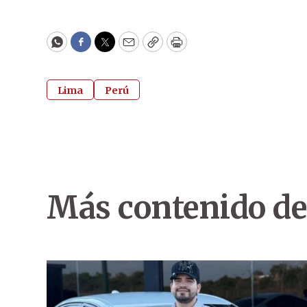
WhatsApp
Facebook
Twitter
Email
Copy
Print
Lima
Perú
Más contenido de