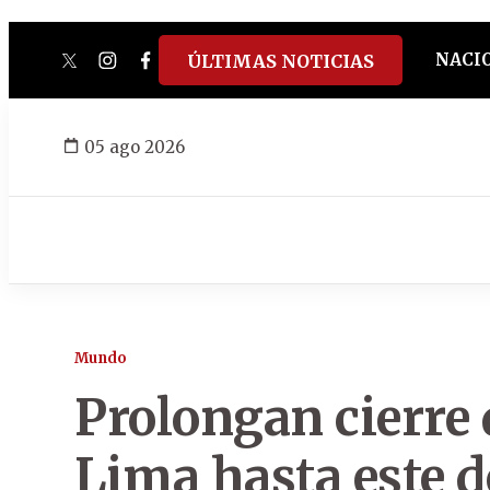
NACI
ÚLTIMAS NOTICIAS
twitter
instagram
facebook
tiktok
youtube
spotify
05 ago 2026
Mundo
Prolongan cierre 
Lima hasta este 