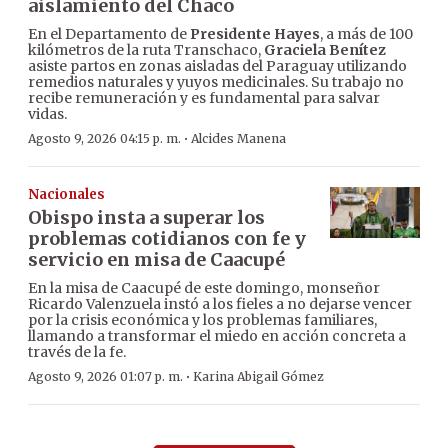
aislamiento del Chaco
En el Departamento de
Presidente Hayes
, a más de 100
kilómetros de la ruta Transchaco,
Graciela Benítez
asiste partos en zonas aisladas del Paraguay utilizando
remedios naturales y yuyos medicinales. Su trabajo no
recibe remuneración y es fundamental para salvar
vidas.
·
Agosto 9, 2026 04:15 p. m.
Alcides Manena
Nacionales
Obispo insta a superar los
problemas cotidianos con fe y
servicio en misa de Caacupé
En la misa de Caacupé de este domingo, monseñor
Ricardo Valenzuela instó a los fieles a no dejarse vencer
por la crisis económica y los problemas familiares,
llamando a transformar el miedo en acción concreta a
través de la fe.
·
Agosto 9, 2026 01:07 p. m.
Karina Abigail Gómez