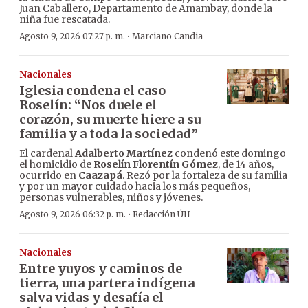
Juan Caballero, Departamento de Amambay, donde la
niña fue rescatada.
·
Agosto 9, 2026 07:27 p. m.
Marciano Candia
Nacionales
Iglesia condena el caso
Roselín: “Nos duele el
corazón, su muerte hiere a su
familia y a toda la sociedad”
El cardenal
Adalberto Martínez
condenó este domingo
el homicidio de
Roselín Florentín Gómez
, de 14 años,
ocurrido en
Caazapá
. Rezó por la fortaleza de su familia
y por un mayor cuidado hacia los más pequeños,
personas vulnerables, niños y jóvenes.
·
Agosto 9, 2026 06:32 p. m.
Redacción ÚH
Nacionales
Entre yuyos y caminos de
tierra, una partera indígena
salva vidas y desafía el